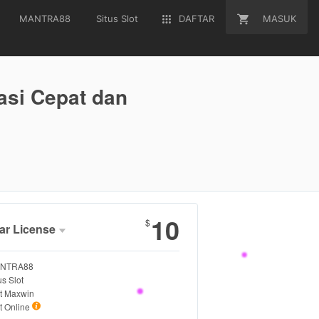
MANTRA88
Situs Slot
DAFTAR
MASUK
si Cepat dan
10
$
ar License
88
lar License
$
SELECTED
luded:
NTRA88
luded:
ra88 menawarkan akses game online
us Slot
luded:
t Maxwin
 praktis dengan navigasi responsif,
luded:
t Online
em yang stabil, serta pengalaman