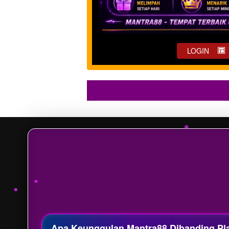
LOGIN
Apa Keunggulan Mantra88 Dibanding Pl