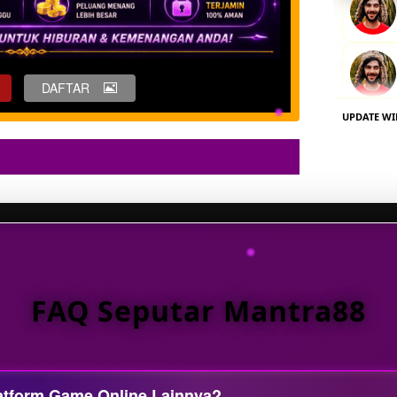
DAFTAR
UPDATE WI
FAQ Seputar Mantra88
atform Game Online Lainnya?