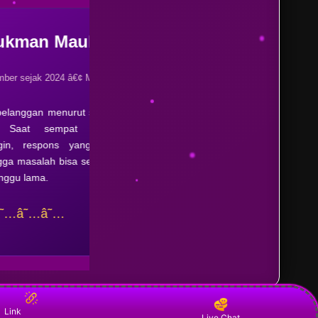
an Maulana
Fajar Saputra
FS
jak 2024 â€¢ Makassar
Member sejak 2026 â€¢ Palemb
ggan menurut saya cukup
Mantra88 punya tampilan yang bersi
t sempat mengalami
nyaman dilihat. Saya juga suka karena
respons yang diberikan
alternatifnya mudah ditemukan saat 
salah bisa selesai tanpa
utama sedang mengalami gangguan.
lama.
â˜…â˜…â˜…â˜…â˜…
˜…â˜…
Link
Live Chat