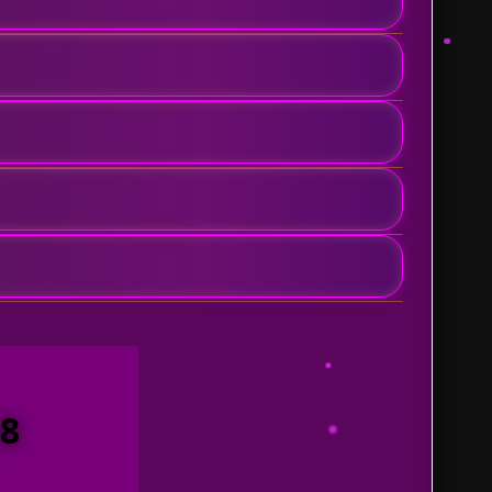
inan dari provider populer. Platform ini juga
n.
an secara lengkap. Setelah proses verifikasi
s telah dioptimalkan agar tetap responsif dan
mi yang disediakan. Link tersebut membantu
dala, mulai dari proses pendaftaran, login,
8