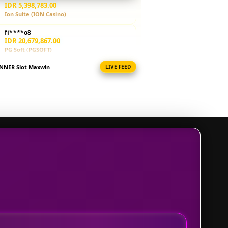
IDR 20,679,867.00
PG Soft (PGSOFT)
al****a3
IDR 15,369,569.00
Luxe 4D
NNER Slot Maxwin
LIVE FEED
ni****o5
IDR 482,911.00
Evolution Gaming (EVO Suite)
sa****a5
IDR 3,880,424.00
Joker Slot (JOKER)
ri****o2
IDR 13,830,912.00
Luxe 4D
al****a1
IDR 7,539,030.00
Ion Suite (ION Casino)